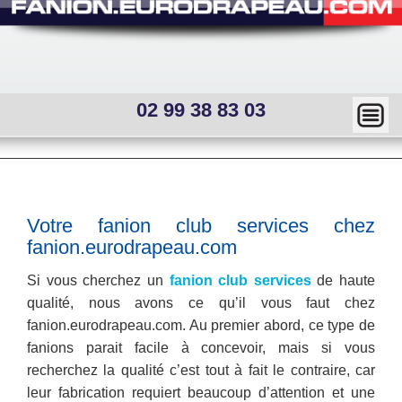
02 99 38 83 03
Ma
squ
er
Main
menu
—
Sous
Votre fanion club services chez
menu
Mai
fanion.eurodrapeau.com
interne
n
Si vous cherchez un
fanion club services
de haute
qualité, nous avons ce qu’il vous faut chez
me
fanion.eurodrapeau.com. Au premier abord, ce type de
nu
fanions parait facile à concevoir, mais si vous
recherchez la qualité c’est tout à fait le contraire, car
leur fabrication requiert beaucoup d’attention et une