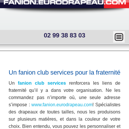
02 99 38 83 03
Ma
squ
er
Main
menu
—
Sous
Un fanion club services pour la fraternité
menu
Mai
Un
fanion club services
renforcera les liens de
interne
n
fraternité qu’il y a dans votre organisation. Ne les
commandez pas n’importe où, une seule adresse
me
s’impose :
www.fanion.eurodrapeau.com
! Spécialistes
nu
des drapeaux de toutes tailles, nous les produisons
sur plusieurs matières, et dans la couleur de votre
choix.
Bien entendu, vous pouvez les personnaliser et