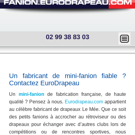
02 99 38 83 03
Ma
squ
er
Main
menu
—
Sous
Un fabricant de mini-fanion fiable ?
menu
Mai
Contactez EuroDrapeau
interne
n
Un
mini-fanion
de fabrication française, de haute
qualité ? Pensez à nous.
Eurodrapeau.com
appartient
me
au célèbre fabricant de drapeaux Le Mée. Que ce soit
nu
des petits fanions à accrocher au rétroviseur ou des
drapeaux pour échanger avec d’autres clubs lors de
compétitions ou de rencontres sportives, nous