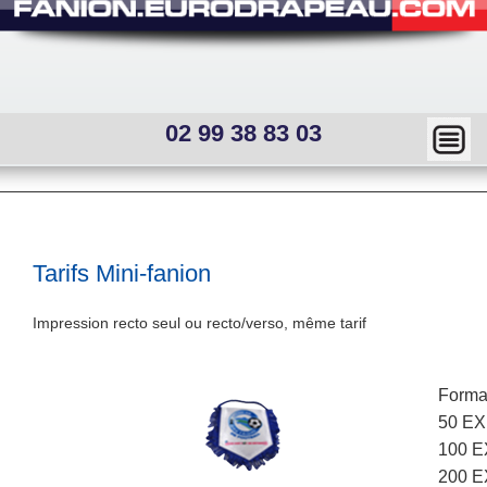
02 99 38 83 03
Ma
squ
er
Main
menu
—
Sous
Tarifs Mini-fanion
menu
Mai
interne
Impression recto seul ou recto/verso, même tarif
n
me
Forma
nu
50 EX 
100 EX
200 EX