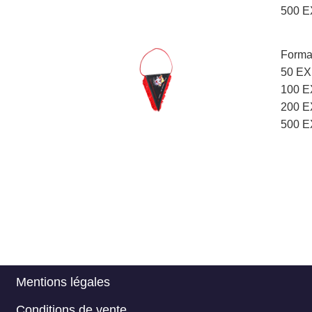
500 EX
Forma
50 EX 
100 EX
200 EX
500 EX
Mentions légales
Menu
Conditions de vente