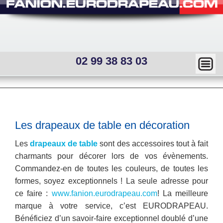
02 99 38 83 03
Ma
squ
er
Main
menu
—
Sous
Les drapeaux de table en décoration
menu
Mai
Les
drapeaux de table
sont des accessoires tout à fait
interne
n
charmants pour décorer lors de vos évènements.
Commandez-en de toutes les couleurs, de toutes les
me
formes, soyez exceptionnels ! La seule adresse pour
nu
ce faire :
www.fanion.eurodrapeau.com
! La meilleure
marque à votre service, c’est EURODRAPEAU.
Bénéficiez d’un savoir-faire exce
ptionnel doublé d’une