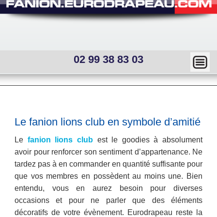
02 99 38 83 03
Ma
squ
er
Main
menu
—
Sous
Le fanion lions club en symbole d’amitié
menu
Mai
Le
fanion lions club
est le goodies à absolument
interne
n
avoir pour renforcer son sentiment d’appartenance. Ne
tardez pas à en commander en quantité suffisante pour
me
que vos membres en possèdent au moins une. Bien
nu
entendu, vous en aurez besoin pour diverses
occasions et pour ne parler que des éléments
déco
ratifs de votre évènement. Eurodrapeau reste la