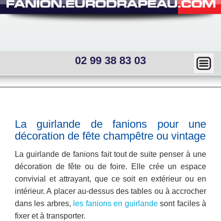
02 99 38 83 03
Ma
squ
er
Main
menu
—
Sous
La guirlande de fanions pour une
menu
Mai
décoration de fête champêtre ou vintage
interne
n
La guirlande de fanions fait tout de suite penser à une
décoration de fête ou de foire. Elle crée un espace
me
convivial et attrayant, que ce soit en extérieur ou en
nu
intérieur. A placer au-dessus des tables ou à accrocher
dans les arbres,
les fanions en guirlande
sont faciles à
fixer et à transporter.