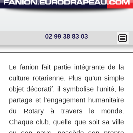
02 99 38 83 03
Ma
squ
er
Main
Le fanion fait partie intégrante de la
menu
—
Sous
culture rotarienne. Plus qu’un simple
menu
Mai
interne
objet décoratif, il symbolise l’unité, le
n
partage et l’engagement humanitaire
me
du Rotary à travers le monde.
nu
Chaque club, quelle que soit sa ville