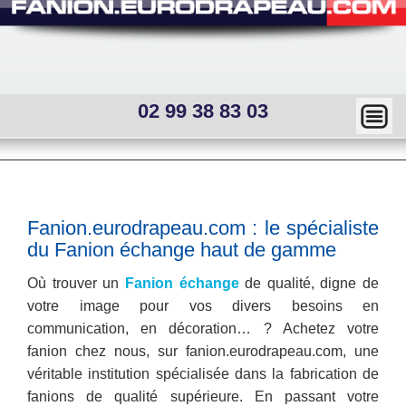
02 99 38 83 03
Ma
squ
er
Main
menu
—
Sous
Fanion.eurodrapeau.com : le spécialiste
menu
Mai
du Fanion échange haut de gamme
interne
n
Où trouver un
Fanion échange
de qualité, digne de
votre image pour vos divers besoins en
me
communication, en décoration… ? Achetez votre
nu
fanion chez nous, sur fanion.eurodrapeau.com, une
véritable institution spécialisée dans la fabrication de
fanions de qualité supérieure. En passant votre