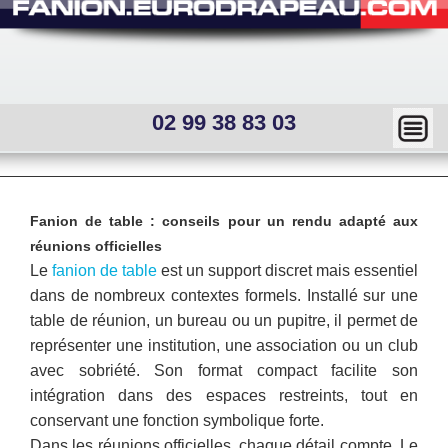
02 99 38 83 03
Ma
squ
er
Main
Fanion de table : conseils pour un rendu adapté aux
menu
—
Sous
réunions officielles
menu
Mai
Le
fanion de table
est un support discret mais essentiel
interne
dans de nombreux contextes formels. Installé sur une
n
table de réunion, un bureau ou un pupitre, il permet de
me
représenter une institution, une association ou un club
avec sobriété. Son format compact facilite son
nu
intégration dans des espaces restreints, tout en
conservant une fonction symbolique forte.
Dans les réunions officielles, chaque détail compte. Le