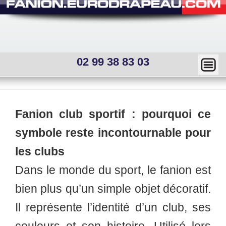
02 99 38 83 03
Ma
squ
er
Main
Fanion club sportif : pourquoi ce
menu
—
Sous
symbole reste incontournable pour
menu
Mai
interne
les clubs
n
Dans le monde du sport, le fanion est
me
bien plus qu’un simple objet décoratif.
nu
Il représente l’identité d’un club, ses