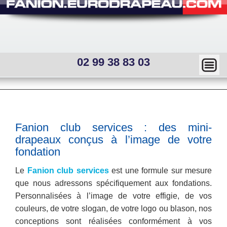
02 99 38 83 03
Ma
squ
er
Main
menu
—
Sous
Fanion club services : des mini-
menu
Mai
drapeaux conçus à l’image de votre
interne
fondation
n
Le
Fanion club services
est une formule sur mesure
me
que nous adressons spécifiquement aux fondations.
nu
Personnalisées à l’image de votre effigie, de vos
couleurs, de votre slogan, de votre logo ou blason, nos
conceptions sont réalisées conformément à vos