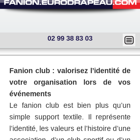
02 99 38 83 03
Ma
squ
er
Main
Fanion club : valorisez l’identité de
menu
—
Sous
votre organisation lors de vos
menu
Mai
interne
événements
n
Le fanion club est bien plus qu’un
me
simple support textile. Il représente
nu
l’identité, les valeurs et l’histoire d’une