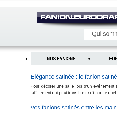
Qui som
Main
menu
NOS FANIONS
FO
Sous
menu
interne
Élégance satinée : le fanion satiné
Pour décorer une salle lors d’un événement s
raffinement qui peut transformer n'importe qu
Vos fanions satinés entre les mai