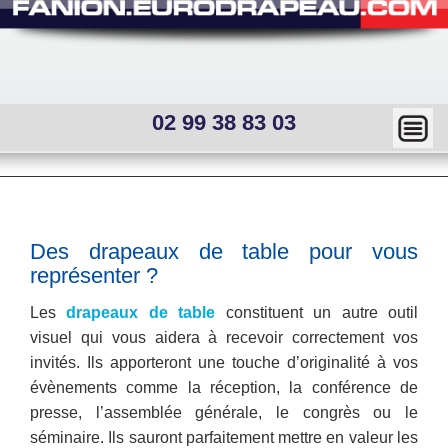
02 99 38 83 03
Ma
squ
er
Main
menu
—
Sous
Des drapeaux de table pour vous
menu
Mai
représenter ?
interne
n
Les
drapeaux de table
constituent un autre outil
visuel qui vous aidera à recevoir correctement vos
me
invités. Ils apporteront une touche d’originalité à vos
nu
évènements comme la réception, la conférence de
presse, l’assemblée générale, le congrès ou le
séminaire. Ils sauront parfaitement mettre en valeur les