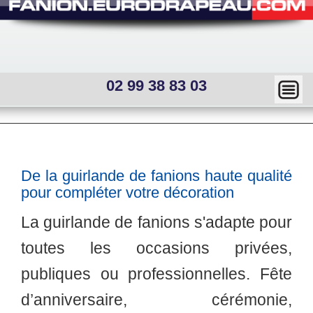
02 99 38 83 03
Ma
squ
er
Main
menu
—
Sous
De la guirlande de fanions haute qualité
menu
Mai
pour compléter votre décoration
interne
n
La guirlande de fanions s'adapte pour
me
toutes les occasions privées,
nu
publiques ou professionnelles. Fête
d’anniversaire, cérémonie,