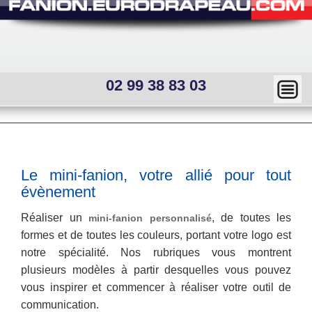
02 99 38 83 03
Ma
squ
er
Main
menu
—
Sous
Le mini-fanion, votre allié pour tout
menu
Mai
évènement
interne
n
Réaliser un
, de toutes les
mini-fanion personnalisé
formes et de toutes les couleurs, portant votre logo est
me
notre spécialité. Nos rubriques vous montrent
nu
plusieurs modèles à partir desquelles vous pouvez
vous inspirer et commencer à réaliser votre outil de
communication.